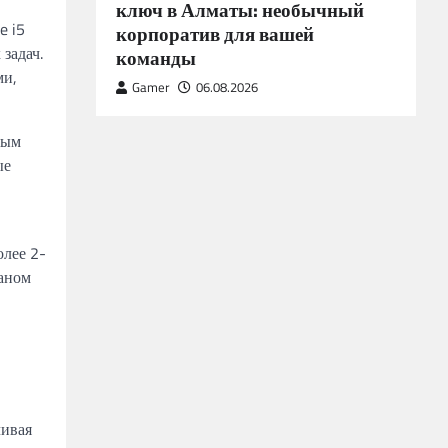
ключ в Алматы: необычный
e i5
корпоратив для вашей
задач.
команды
ми,
Gamer
06.08.2026
вым
ые
олее 2-
раном
чивая