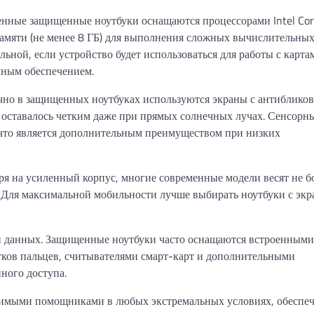
енные защищенные ноутбуки оснащаются процессорами Intel Cor
амяти (не менее 8 ГБ) для выполнения сложных вычислительных 
ьной, если устройство будет использоваться для работы с карта
ным обеспечением.
ычно в защищенных ноутбуках используются экраны с антиблико
оставалось четким даже при прямых солнечных лучах. Сенсорн
, что является дополнительным преимуществом при низких
тря на усиленный корпус, многие современные модели весят не б
. Для максимальной мобильности лучше выбирать ноутбуки с эк
ти данных. Защищенные ноутбуки часто оснащаются встроенными
ков пальцев, считывателями смарт-карт и дополнительными
ного доступа.
нимыми помощниками в любых экстремальных условиях, обеспе