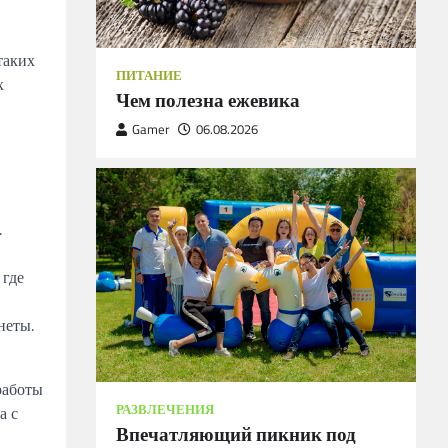
таких
ПИТАНИЕ
х
Чем полезна ежевика
Gamer
06.08.2026
.
 где
неты.
работы
РАЗВЛЕЧЕНИЯ
а с
Впечатляющий пикник под