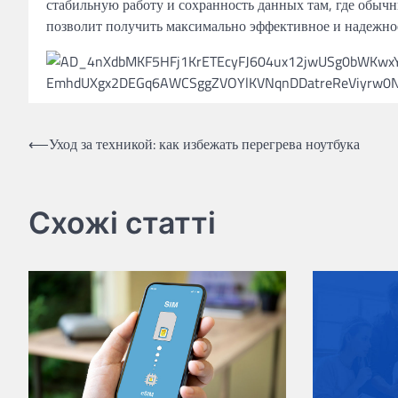
стабильную работу и сохранность данных там, где обыч
позволит получить максимально эффективное и надежное
Навигация
⟵
Уход за техникой: как избежать перегрева ноутбука
по
записям
Схожі статті