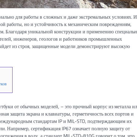
иально для работы в сложных и даже экстремальных условиях. 
ьной работы, но и устойчивость к механическим повреждениям,
иям. Благодаря уникальной конструкции и применению специаль
сателей, инженеров, геологов и работников промышленных
выйдет из строя, защищенные модели демонстрируют высокую
уков
буки от обычных моделей, – это прочный корпус из металла и
ная защита экрана и клавиатуры, герметичность всех портов и
международным стандартам IP и MIL-STD, подтверждающим их
ыли. Например, сертификация IP67 означает полную защиту от
гружения в воду, а стандарт MIL-STD-810G говорит о том, что