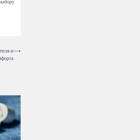
 выбору
тиля и
⟶
мфорта