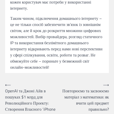
кожен користувач має потреби у використанні
інтернету.
Таким чином, підключення домашнього інтернету –
це не тільки спосіб забезпечити зв’язок із зовнішнім
світом, але й крок до розкриття множини цифрових
можливостей. Вибір провайдера, розгляд статичного
IP та використання безлімітного домашнього
інтернету відкривають перед нами нові перспективи
у сфері спілкування, освіти, роботи та розваг. Не
обмежуйте себе – пориньте у безмежний світ
онлайн-можливостей!
Навігація
⟵
⟶
OpenAI та Джоні Айв в
Повторюємо та засвоюємо
записів
пошуках $1 млрд для
матеріал з математики: як
Революційного Проекту:
вчити цей предмет
Створення Власного ‘iPhone
правильно?