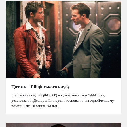
Цитати з Бійцівського клубу
Бійцівський клуб (Fight Club) – культовий фільм 1999 року,
режисований Девідом Фінчером і заснований на однойменному
романі Чака Паланіка. Фільм…