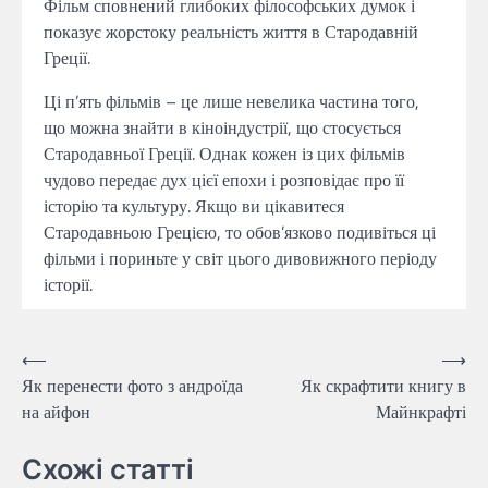
Фільм сповнений глибоких філософських думок і
показує жорстоку реальність життя в Стародавній
Греції.
Ці п’ять фільмів – це лише невелика частина того,
що можна знайти в кіноіндустрії, що стосується
Стародавньої Греції. Однак кожен із цих фільмів
чудово передає дух цієї епохи і розповідає про її
історію та культуру. Якщо ви цікавитеся
Стародавньою Грецією, то обов’язково подивіться ці
фільми і пориньте у світ цього дивовижного періоду
історії.
Навігація
⟵
⟶
Як перенести фото з андроїда
Як скрафтити книгу в
записів
на айфон
Майнкрафті
Схожі статті