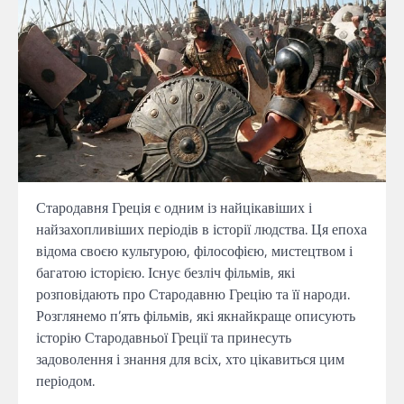
Стародавня Греція є одним із найцікавіших і
найзахопливіших періодів в історії людства. Ця епоха
відома своєю культурою, філософією, мистецтвом і
багатою історією. Існує безліч фільмів, які
розповідають про Стародавню Грецію та її народи.
Розглянемо п’ять фільмів, які якнайкраще описують
історію Стародавньої Греції та принесуть
задоволення і знання для всіх, хто цікавиться цим
періодом.