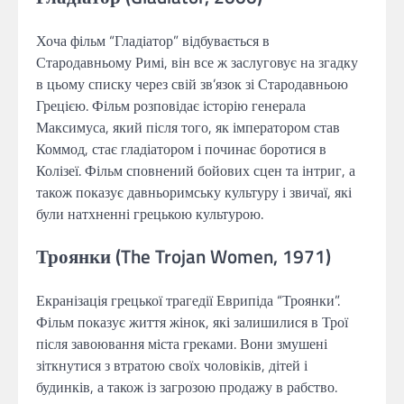
Хоча фільм “Гладіатор” відбувається в
Стародавньому Римі, він все ж заслуговує на згадку
в цьому списку через свій зв’язок зі Стародавньою
Грецією. Фільм розповідає історію генерала
Максимуса, який після того, як імператором став
Коммод, стає гладіатором і починає боротися в
Колізеї. Фільм сповнений бойових сцен та інтриг, а
також показує давньоримську культуру і звичаї, які
були натхненні грецькою культурою.
Троянки (The Trojan Women, 1971)
Екранізація грецької трагедії Еврипіда “Троянки”.
Фільм показує життя жінок, які залишилися в Трої
після завоювання міста греками. Вони змушені
зіткнутися з втратою своїх чоловіків, дітей і
будинків, а також із загрозою продажу в рабство.