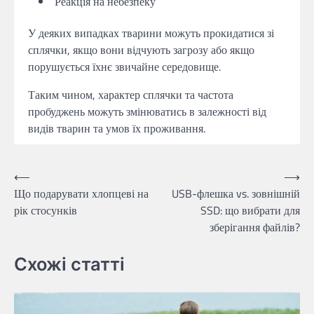
Реакція на небезпеку
У деяких випадках тварини можуть прокидатися зі
сплячки, якщо вони відчують загрозу або якщо
порушується їхнє звичайне середовище.
Таким чином, характер сплячки та частота
пробуджень можуть змінюватись в залежності від
видів тварин та умов їх проживання.
Навігація
⟵
⟶
Що подарувати хлопцеві на
USB-флешка vs. зовнішній
записів
рік стосунків
SSD: що вибрати для
зберігання файлів?
Схожі статті