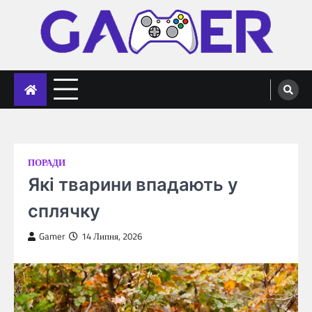
Skip
to
content
gameronline.biz
ПОРАДИ
Які тварини впадають у
сплячку
Gamer
14 Липня, 2026